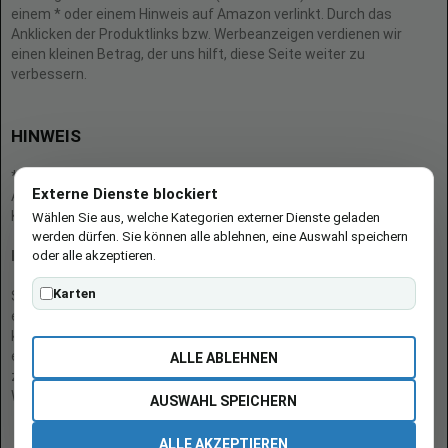
einem * oder einem Hinweis auf Amazon verlinkt. Durch das
Anklicken der Produktlinks bzw. Werbeanzeigen verdienen wir
einen kleinen Betrag, der uns hilft, diese Seite weiter zu
verbessern.
HINWEIS
* = Afilliate-Link (=Werbung)
Externe Dienste blockiert
Als Amazon-Partner verdient der Seitenbetreiber an qualifizierten
Käufen.
Wählen Sie aus, welche Kategorien externer Dienste geladen
werden dürfen. Sie können alle ablehnen, eine Auswahl speichern
oder alle akzeptieren.
Hinweis zu Preisen und Verfügbarkeiten
Karten
Sofern Produktpreise und Verfügbarkeiten angezeigt werden,
entsprechen diese dem angegebenen Stand (Datum/Uhrzeit) und
können sich auf der verlinkten Seite jederzeit ändern. Für den Kauf
eines Produkts gelten die Angaben zu Preis und Verfügbarkeit, die
ALLE ABLEHNEN
zum Kaufzeitpunkt [auf der/den maßgeblichen Amazon-
Website(s)] angezeigt werden.
AUSWAHL SPEICHERN
ALLE AKZEPTIEREN