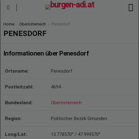
S
Menu
You are here:
Home
Oberösterreich
Penesdorf
PENESDORF
Informationen über Penesdorf
Ortsname:
Penesdorf
Postleitzahl:
4694
Bundesland:
Oberösterreich
Region:
Politischer Bezirk Gmunden
Long/Lat:
13.778570° / 47.999570°