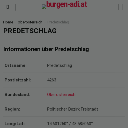
S
Menu
You are here:
Home
Oberösterreich
Predetschlag
PREDETSCHLAG
Informationen über Predetschlag
Ortsname:
Predetschlag
Postleitzahl:
4263
Bundesland:
Oberösterreich
Region:
Politischer Bezirk Freistadt
Long/Lat:
14.601250° / 48.585060°