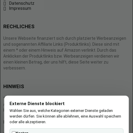
Datenschutz
Impressum
RECHLICHES
Unsere Webseite finanziert sich durch platzierte Werbeanzeigen
und sogenannten Affiliate Links (Produktlinks). Diese sind mit
einem * oder einem Hinweis auf Amazon verlinkt. Durch das
Anklicken der Produktlinks bzw. Werbeanzeigen verdienen wir
einen kleinen Betrag, der uns hilft, diese Seite weiter zu
verbessern.
HINWEIS
* = Afilliate-Link (=Werbung)
Externe Dienste blockiert
Als Amazon-Partner verdient der Seitenbetreiber an qualifizierten
Käufen.
Wählen Sie aus, welche Kategorien externer Dienste geladen
werden dürfen. Sie können alle ablehnen, eine Auswahl speichern
oder alle akzeptieren.
Hinweis zu Preisen und Verfügbarkeiten