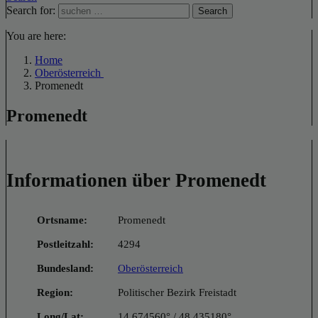
Search for:
Search
You are here:
Home
Oberösterreich
Promenedt
Promenedt
Informationen über Promenedt
Ortsname:
Promenedt
Postleitzahl:
4294
Bundesland:
Oberösterreich
Region:
Politischer Bezirk Freistadt
Long/Lat:
14.674560° / 48.435180°