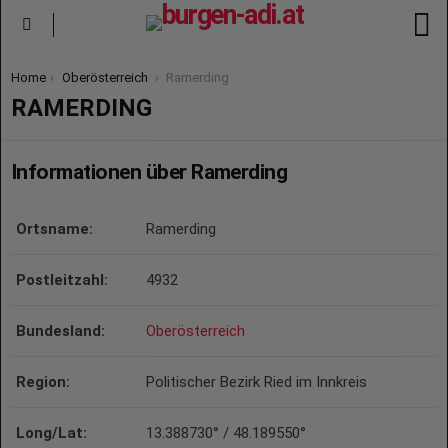
S
Menu
You are here:
Home
Oberösterreich
Ramerding
RAMERDING
Informationen über Ramerding
Ortsname:
Ramerding
Postleitzahl:
4932
Bundesland:
Oberösterreich
Region:
Politischer Bezirk Ried im Innkreis
Long/Lat:
13.388730° / 48.189550°