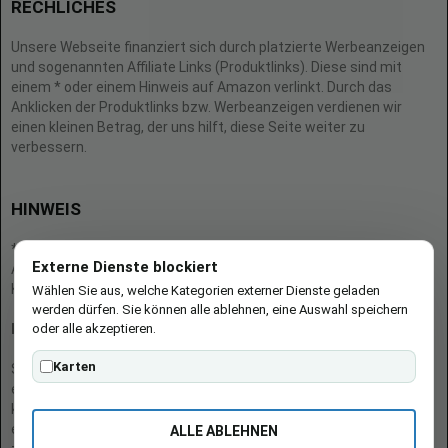
RECHLICHES
Unsere Webseite finanziert sich durch platzierte Werbeanzeigen
und sogenannten Affiliate Links (Produktlinks). Diese sind mit
einem * oder einem Hinweis auf Amazon verlinkt. Durch das
Anklicken der Produktlinks bzw. Werbeanzeigen verdienen wir
einen kleinen Betrag, der uns hilft, diese Seite weiter zu
verbessern.
HINWEIS
* = Afilliate-Link (=Werbung)
Externe Dienste blockiert
Als Amazon-Partner verdient der Seitenbetreiber an qualifizierten
Käufen.
Wählen Sie aus, welche Kategorien externer Dienste geladen
werden dürfen. Sie können alle ablehnen, eine Auswahl speichern
oder alle akzeptieren.
Hinweis zu Preisen und Verfügbarkeiten
Karten
Sofern Produktpreise und Verfügbarkeiten angezeigt werden,
entsprechen diese dem angegebenen Stand (Datum/Uhrzeit) und
können sich auf der verlinkten Seite jederzeit ändern. Für den Kauf
eines Produkts gelten die Angaben zu Preis und Verfügbarkeit, die
ALLE ABLEHNEN