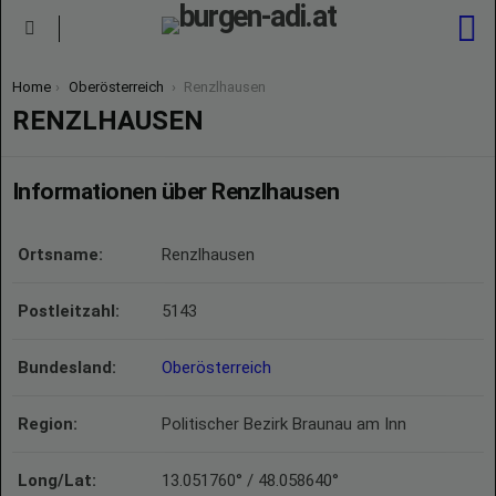
S
Menu
You are here:
Home
Oberösterreich
Renzlhausen
RENZLHAUSEN
Informationen über Renzlhausen
Ortsname:
Renzlhausen
Postleitzahl:
5143
Bundesland:
Oberösterreich
Region:
Politischer Bezirk Braunau am Inn
Long/Lat:
13.051760° / 48.058640°