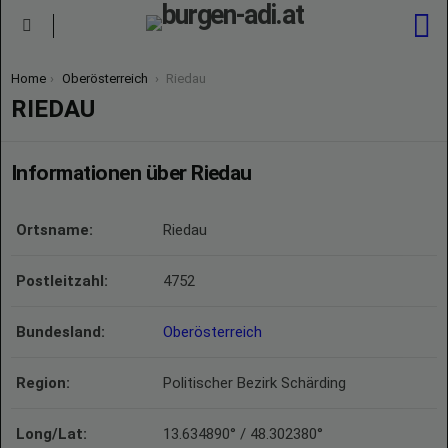
S
Menu
You are here:
Home
Oberösterreich
Riedau
RIEDAU
Informationen über Riedau
Ortsname:
Riedau
Postleitzahl:
4752
Bundesland:
Oberösterreich
Region:
Politischer Bezirk Schärding
Long/Lat:
13.634890° / 48.302380°