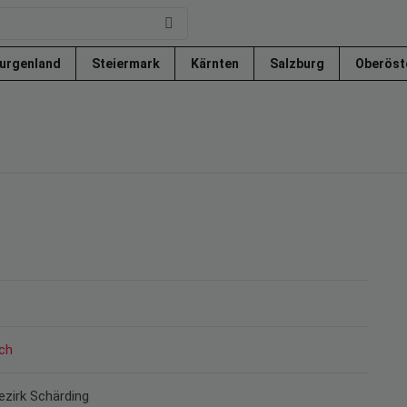
urgenland
Steiermark
Kärnten
Salzburg
Oberöst
ch
ezirk Schärding