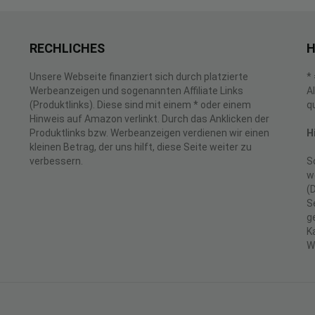
RECHLICHES
H
Unsere Webseite finanziert sich durch platzierte
*
Werbeanzeigen und sogenannten Affiliate Links
A
(Produktlinks). Diese sind mit einem * oder einem
q
Hinweis auf Amazon verlinkt. Durch das Anklicken der
Produktlinks bzw. Werbeanzeigen verdienen wir einen
H
kleinen Betrag, der uns hilft, diese Seite weiter zu
verbessern.
S
w
(
S
g
K
W