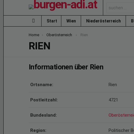
Search
for:
Start
Wien
Niederösterreich
B
Menu
You are here:
Home
Oberösterreich
Rien
RIEN
Informationen über Rien
Ortsname:
Rien
Postleitzahl:
4721
Bundesland:
Oberösterrei
Region:
Politischer B