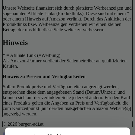
Unsere Webseite finanziert sich durch platzierte Werbeanzeigen und
sogenannten Affiliate Links (Produktlinks). Diese sind mit einem *
oder einem Hinweis auf Amazon verlinkt. Durch das Anklicken der
Produktlinks bzw. Werbeanzeigen verdienen wir einen kleinen
Betrag, der uns hilft, diese Seite weiter zu verbessern.
Hinweis
* = Afilliate-Link (=Werbung)
Als Amazon-Partner verdient der Seitenbetreiber an qualifizierten
Käufen.
Hinweis zu Preisen und Verfügbarkeiten
Sofern Produktpreise und Verfügbarkeiten angezeigt werden,
entsprechen diese dem angegebenen Stand (Datum/Uhrzeit) und
können sich auf der verlinkten Seite jederzeit ändern. Für den Kauf
eines Produkts gelten die Angaben zu Preis und Verfügbarkeit, die
zum Kaufzeitpunkt [auf der/den maßgeblichen Amazon-Website(s)]
angezeigt werden.
© 2026 burgen-adi.at
Back to Top