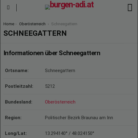
S
Menu
You are here:
Home
Oberösterreich
Schneegattern
SCHNEEGATTERN
Informationen über Schneegattern
Ortsname:
Schneegattern
Postleitzahl:
5212
Bundesland:
Oberösterreich
Region:
Politischer Bezirk Braunau am Inn
Long/Lat:
13.294140° / 48.024150°