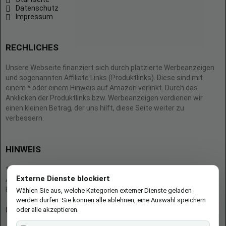
Datenschutz
Impressum
RECHLICHES
Unsere Webseite finanziert sich durch platzierte Werbeanzeigen
und sogenannten Affiliate Links (Produktlinks). Diese sind mit
einem * oder einem Hinweis auf Amazon verlinkt. Durch das
Anklicken der Produktlinks bzw. Werbeanzeigen verdienen wir
einen kleinen Betrag, der uns hilft, diese Seite weiter zu
verbessern.
HINWEIS
* = Afilliate-Link (=Werbung)
Externe Dienste blockiert
Als Amazon-Partner verdient der Seitenbetreiber an qualifizierten
Käufen.
Wählen Sie aus, welche Kategorien externer Dienste geladen
werden dürfen. Sie können alle ablehnen, eine Auswahl speichern
oder alle akzeptieren.
Hinweis zu Preisen und Verfügbarkeiten