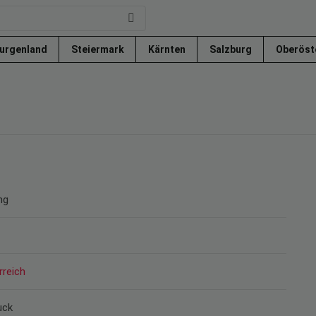
urgenland
Steiermark
Kärnten
Salzburg
Oberöst
ng
rreich
uck