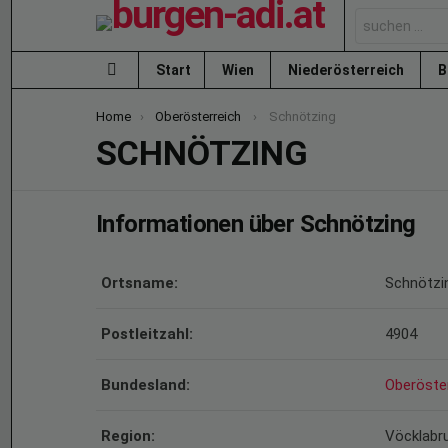
Search
for:
Start
Wien
Niederösterreich
B
Menu
You are here:
Home
Oberösterreich
Schnötzing
SCHNÖTZING
Informationen über Schnötzing
Ortsname:
Schnötzi
Postleitzahl:
4904
Bundesland:
Oberöste
Region:
Vöcklabr