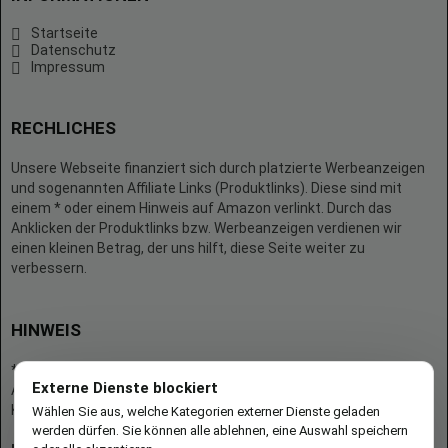
Startseite
Datenschutz
Impressum
RECHLICHES
Unsere Webseite finanziert sich durch platzierte Werbeanzeigen
und sogenannten Affiliate Links (Produktlinks). Diese sind mit
einem * oder einem Hinweis auf Amazon verlinkt. Durch das
Anklicken der Produktlinks bzw. Werbeanzeigen verdienen wir
einen kleinen Betrag, der uns hilft, diese Seite weiter zu
verbessern.
HINWEIS
* = Afilliate-Link (=Werbung)
Externe Dienste blockiert
Als Amazon-Partner verdient der Seitenbetreiber an qualifizierten
Käufen.
Wählen Sie aus, welche Kategorien externer Dienste geladen
werden dürfen. Sie können alle ablehnen, eine Auswahl speichern