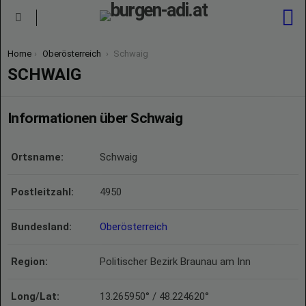
S
Menu
You are here:
Home
Oberösterreich
Schwaig
SCHWAIG
Informationen über Schwaig
Ortsname:
Schwaig
Postleitzahl:
4950
Bundesland:
Oberösterreich
Region:
Politischer Bezirk Braunau am Inn
Long/Lat:
13.265950° / 48.224620°