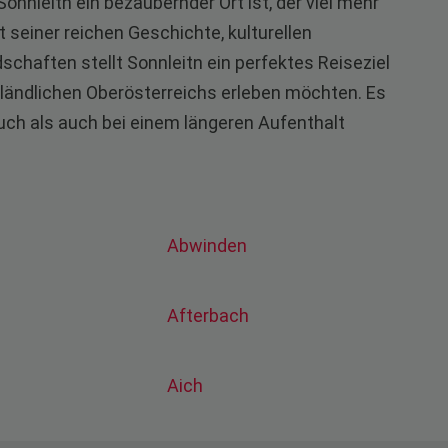
nleitn ein bezaubernder Ort ist, der viel mehr
t seiner reichen Geschichte, kulturellen
haften stellt Sonnleitn ein perfektes Reiseziel
s ländlichen Oberösterreichs erleben möchten. Es
such als auch bei einem längeren Aufenthalt
Abwinden
Afterbach
Aich