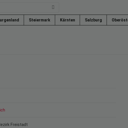
urgenland
Steiermark
Kärnten
Salzburg
Oberöst
ich
Bezirk Freistadt