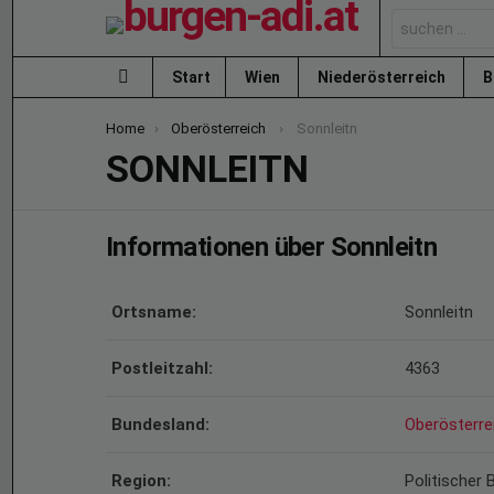
Search
for:
Start
Wien
Niederösterreich
B
Menu
You are here:
Home
Oberösterreich
Sonnleitn
SONNLEITN
Informationen über Sonnleitn
Ortsname:
Sonnleitn
Postleitzahl:
4363
Bundesland:
Oberösterre
Region:
Politischer 