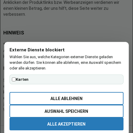
Anklicken der Produktlinks bzw. Werbeanzeigen verdienen wir
einen kleinen Betrag, der uns hilft, diese Seite weiter zu
verbessern.
HINWEIS
* = Afilliate-Link (=Werbung)
Externe Dienste blockiert
Als Amazon-Partner verdient der Seitenbetreiber an qualifizierten
Käufen.
Wählen Sie aus, welche Kategorien externer Dienste geladen
werden dürfen. Sie können alle ablehnen, eine Auswahl speichern
oder alle akzeptieren.
Hinweis zu Preisen und Verfügbarkeiten
Karten
Sofern Produktpreise und Verfügbarkeiten angezeigt werden,
entsprechen diese dem angegebenen Stand (Datum/Uhrzeit) und
können sich auf der verlinkten Seite jederzeit ändern. Für den Kauf
eines Produkts gelten die Angaben zu Preis und Verfügbarkeit, die
ALLE ABLEHNEN
zum Kaufzeitpunkt [auf der/den maßgeblichen Amazon-
Website(s)] angezeigt werden.
AUSWAHL SPEICHERN
ALLE AKZEPTIEREN
© 2026 burgen-adi.at