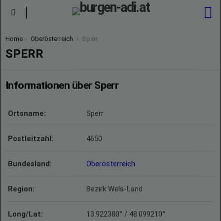
S
Menu
You are here:
Home
Oberösterreich
Sperr
SPERR
Informationen über Sperr
Ortsname:
Sperr
Postleitzahl:
4650
Bundesland:
Oberösterreich
Region:
Bezirk Wels-Land
Long/Lat:
13.922380° / 48.099210°