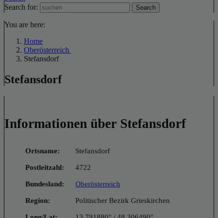
Search for:
Search
You are here:
Home
Oberösterreich
Stefansdorf
Stefansdorf
Informationen über Stefansdorf
Ortsname:
Stefansdorf
Postleitzahl:
4722
Bundesland:
Oberösterreich
Region:
Politischer Bezirk Grieskirchen
Long/Lat:
13.791880° / 48.306490°