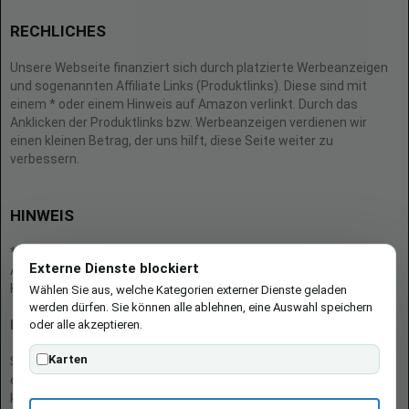
RECHLICHES
Unsere Webseite finanziert sich durch platzierte Werbeanzeigen
und sogenannten Affiliate Links (Produktlinks). Diese sind mit
einem * oder einem Hinweis auf Amazon verlinkt. Durch das
Anklicken der Produktlinks bzw. Werbeanzeigen verdienen wir
einen kleinen Betrag, der uns hilft, diese Seite weiter zu
verbessern.
HINWEIS
* = Afilliate-Link (=Werbung)
Externe Dienste blockiert
Als Amazon-Partner verdient der Seitenbetreiber an qualifizierten
Käufen.
Wählen Sie aus, welche Kategorien externer Dienste geladen
werden dürfen. Sie können alle ablehnen, eine Auswahl speichern
oder alle akzeptieren.
Hinweis zu Preisen und Verfügbarkeiten
Karten
Sofern Produktpreise und Verfügbarkeiten angezeigt werden,
entsprechen diese dem angegebenen Stand (Datum/Uhrzeit) und
können sich auf der verlinkten Seite jederzeit ändern. Für den Kauf