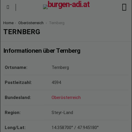
S
Menu
You are here:
Home
Oberösterreich
Ternberg
TERNBERG
Informationen über Ternberg
Ortsname:
Ternberg
Postleitzahl:
4594
Bundesland:
Oberösterreich
Region:
Steyr-Land
Long/Lat:
14.358700° / 47.945180°