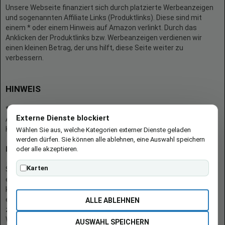
Unsere Webseite finanziert sich durch platzierte Werbeanzeigen
und sogenannten Affiliate Links (Produktlinks). Diese sind mit
einem * oder einem Hinweis auf Amazon verlinkt. Durch das
Anklicken der Produktlinks bzw. Werbeanzeigen verdienen wir
einen kleinen Betrag, der uns hilft, diese Seite weiter zu
verbessern.
HINWEIS
* = Afilliate-Link (=Werbung)
Externe Dienste blockiert
Als Amazon-Partner verdient der Seitenbetreiber an qualifizierten
Käufen.
Wählen Sie aus, welche Kategorien externer Dienste geladen
werden dürfen. Sie können alle ablehnen, eine Auswahl speichern
oder alle akzeptieren.
Hinweis zu Preisen und Verfügbarkeiten
Karten
Sofern Produktpreise und Verfügbarkeiten angezeigt werden,
entsprechen diese dem angegebenen Stand (Datum/Uhrzeit) und
können sich auf der verlinkten Seite jederzeit ändern. Für den Kauf
eines Produkts gelten die Angaben zu Preis und Verfügbarkeit, die
ALLE ABLEHNEN
zum Kaufzeitpunkt [auf der/den maßgeblichen Amazon-
Website(s)] angezeigt werden.
AUSWAHL SPEICHERN