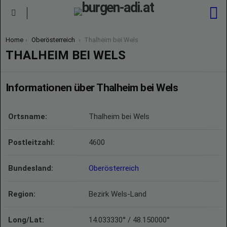
S
Menu
You are here:
Home
Oberösterreich
Thalheim bei Wels
THALHEIM BEI WELS
Informationen über Thalheim bei Wels
Ortsname:
Thalheim bei Wels
Postleitzahl:
4600
Bundesland:
Oberösterreich
Region:
Bezirk Wels-Land
Long/Lat:
14.033330° / 48.150000°