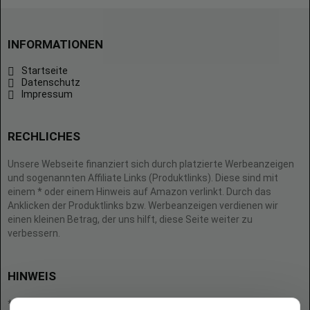
INFORMATIONEN
Startseite
Datenschutz
Impressum
RECHLICHES
Unsere Webseite finanziert sich durch platzierte Werbeanzeigen
und sogenannten Affiliate Links (Produktlinks). Diese sind mit
einem * oder einem Hinweis auf Amazon verlinkt. Durch das
Anklicken der Produktlinks bzw. Werbeanzeigen verdienen wir
einen kleinen Betrag, der uns hilft, diese Seite weiter zu
verbessern.
HINWEIS
* = Afilliate-Link (=Werbung)