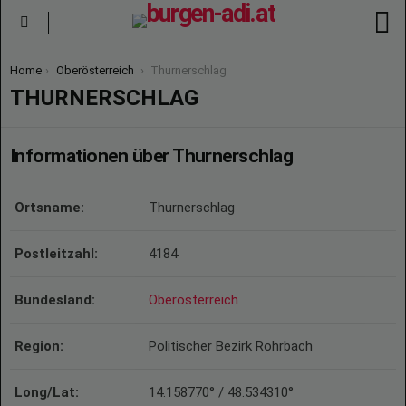
S
Menu
You are here:
Home
Oberösterreich
Thurnerschlag
THURNERSCHLAG
Informationen über Thurnerschlag
Ortsname:
Thurnerschlag
Postleitzahl:
4184
Bundesland:
Oberösterreich
Region:
Politischer Bezirk Rohrbach
Long/Lat:
14.158770° / 48.534310°