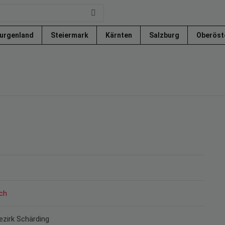
urgenland
Steiermark
Kärnten
Salzburg
Oberöst
ch
ezirk Schärding