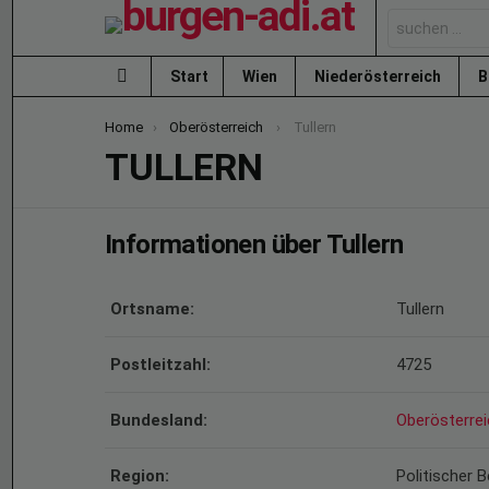
Search
for:
Start
Wien
Niederösterreich
B
Menu
You are here:
Home
Oberösterreich
Tullern
TULLERN
Informationen über Tullern
Ortsname:
Tullern
Postleitzahl:
4725
Bundesland:
Oberösterrei
Region:
Politischer B