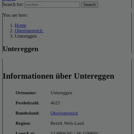
Search for:
Search
You are here:
Home
Oberösterreich
Untereggen
Untereggen
Informationen über Untereggen
Ortsname:
Untereggen
Postleitzahl:
4625
Bundesland:
Oberösterreich
Region:
Bezirk Wels-Land
Long/Lat:
13.880620° / 48.159960°