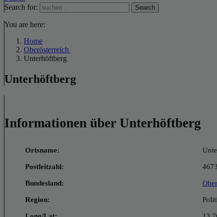
Search for:
Search
You are here:
Home
Oberösterreich
Unterhöftberg
Unterhöftberg
Informationen über Unterhöftberg
Ortsname:
Unte
Postleitzahl:
467
Bundesland:
Ober
Region:
Poli
Long/Lat:
13.7