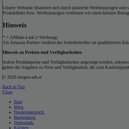
Unsere Webseite finanziert sich durch platzierte Werbeanzeigen und 
Produktlinks bzw. Werbeanzeigen verdienen wir einen kleinen Betrag, d
Hinweis
* = Afilliate-Link (=Werbung)
Als Amazon-Partner verdient der Seitenbetreiber an qualifizierten Kä
Hinweis zu Preisen und Verfügbarkeiten
Sofern Produktpreise und Verfügbarkeiten angezeigt werden, entsprec
gelten die Angaben zu Preis und Verfügbarkeit, die zum Kaufzeitpun
© 2026 burgen-adi.at
Back to Top
Close
Start
Wien
Niederösterreich
Burgenland
Steiermark
Kärnten