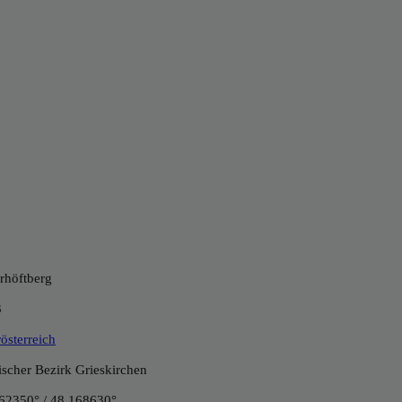
rhöftberg
3
österreich
tischer Bezirk Grieskirchen
62350° / 48.168630°