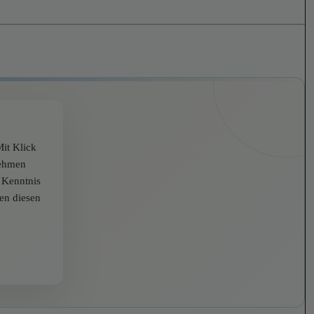
it Klick
nehmen
r Kenntnis
zen diesen