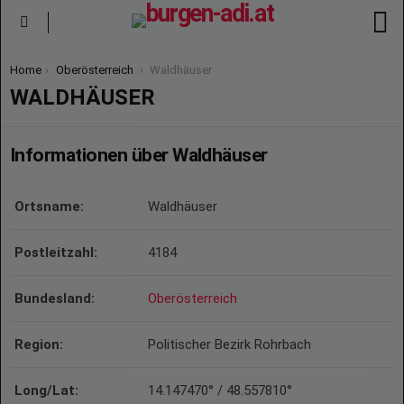
S
Menu
You are here:
Home
Oberösterreich
Waldhäuser
WALDHÄUSER
Informationen über Waldhäuser
Ortsname:
Waldhäuser
Postleitzahl:
4184
Bundesland:
Oberösterreich
Region:
Politischer Bezirk Rohrbach
Long/Lat:
14.147470° / 48.557810°