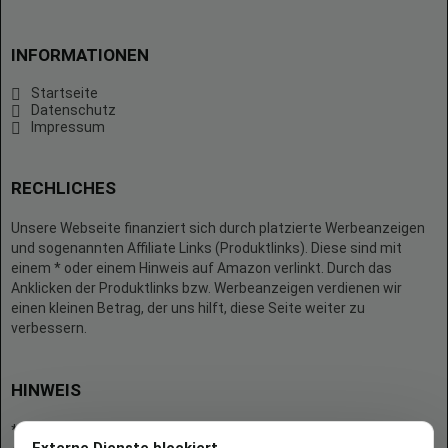
INFORMATIONEN
Startseite
Datenschutz
Impressum
RECHLICHES
Unsere Webseite finanziert sich durch platzierte Werbeanzeigen
und sogenannten Affiliate Links (Produktlinks). Diese sind mit
einem * oder einem Hinweis auf Amazon verlinkt. Durch das
Anklicken der Produktlinks bzw. Werbeanzeigen verdienen wir
einen kleinen Betrag, der uns hilft, diese Seite weiter zu
verbessern.
HINWEIS
* = Afilliate-Link (=Werbung)