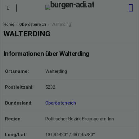
S
Menu
You are here:
Home
Oberösterreich
Walterding
WALTERDING
Informationen über Walterding
Ortsname:
Walterding
Postleitzahl:
5232
Bundesland:
Oberösterreich
Region:
Politischer Bezirk Braunau am Inn
Long/Lat:
13.084420° / 48.045780°