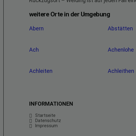
Rückzugsort – Weiding ist auf jeden Fall ei
weitere Orte in der Umgebung
Abern
Abstätten
Ach
Achenlohe
Achleiten
Achleithen
INFORMATIONEN
Startseite
Datenschutz
Impressum