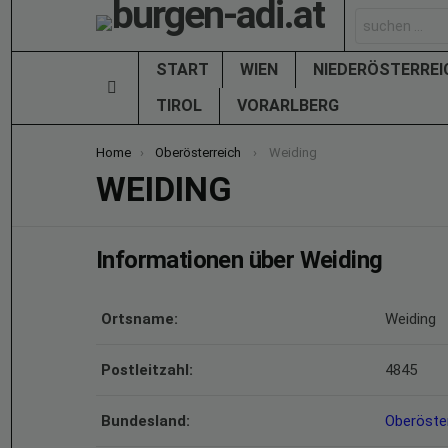
Search
for:
START
WIEN
NIEDERÖSTERRE
Menu
TIROL
VORARLBERG
You are here:
Home
Oberösterreich
Weiding
WEIDING
Informationen über Weiding
Ortsname:
Weiding
Postleitzahl:
4845
Bundesland:
Oberöste