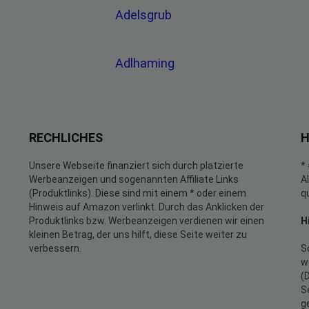
g
Adelsgrub
Adlhaming
RECHLICHES
H
Unsere Webseite finanziert sich durch platzierte
*
Werbeanzeigen und sogenannten Affiliate Links
A
(Produktlinks). Diese sind mit einem * oder einem
q
Hinweis auf Amazon verlinkt. Durch das Anklicken der
Produktlinks bzw. Werbeanzeigen verdienen wir einen
H
kleinen Betrag, der uns hilft, diese Seite weiter zu
verbessern.
S
w
(
S
g