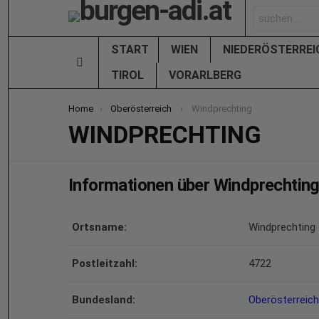
Search
for:
START
WIEN
NIEDERÖSTERRE
Menu
TIROL
VORARLBERG
You are here:
Home
Oberösterreich
Windprechting
WINDPRECHTING
Informationen über Windprechtin
Ortsname:
Windprechting
Postleitzahl:
4722
Bundesland:
Oberösterreich