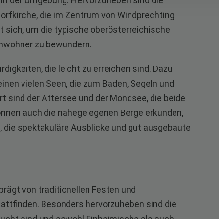
in der Umgebung. Hervorzuheben sind die
Dorfkirche, die im Zentrum von Windprechting
t sich, um die typische oberösterreichische
 Anwohner zu bewundern.
igkeiten, die leicht zu erreichen sind. Dazu
nen vielen Seen, die zum Baden, Segeln und
rt sind der Attersee und der Mondsee, die beide
 können auch die nahegelegenen Berge erkunden,
, die spektakuläre Ausblicke und gut ausgebaute
prägt von traditionellen Festen und
tattfinden. Besonders hervorzuheben sind die
besucht sind und sowohl Einheimische als auch