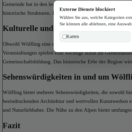
Gemeinde hat in den letzten Jahren in ihre Infrastruktur in
Externe Dienste blockiert
historische Strukturen. Der Fokus auf Nachhaltigkeit und U
Wählen Sie aus, welche Kategorien ext
Sie können alle ablehnen, eine Auswahl
Kulturelle und Historische Aspekte
Karten
Obwohl Wölfling eine relativ kleine Ortschaft ist, verfügt e
Veranstaltungen spielen eine wichtige Rolle im Gemeindeleb
Gemeinschaftsbildung. Das historische Erbe der Region wir
Sehenswürdigkeiten in und um Wölfl
Wölfling bietet mehrere Sehenswürdigkeiten, die sowohl hist
beeindruckenden Architektur und wertvollen Kunstwerken ein
und Naturliebhaber. Die Nähe zu den Alpen bietet umfangre
Fazit