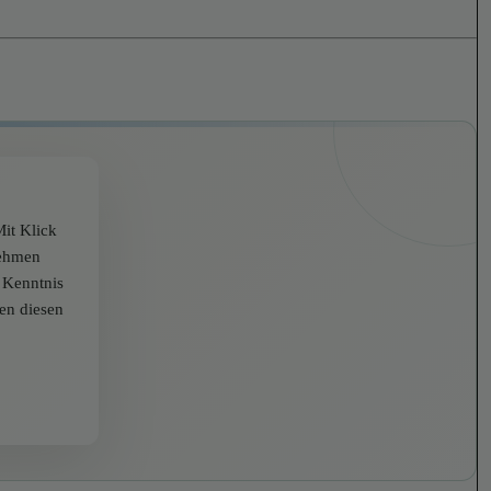
it Klick
nehmen
r Kenntnis
zen diesen