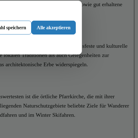
en Bewohnern moderne Einrichtungen sowie gut erhaltene
chnet.
hl speichern
Alle akzeptieren
er Besiedlung zurückreicht. Traditionsfeste und kulturelle
e lokalen Traditionen als auch Gelegenheiten zur
s architektonische Erbe widerspiegeln.
rtesten ist die örtliche Pfarrkirche, die mit ihrer
mliegenden Naturschutzgebiete beliebte Ziele für Wanderer
dfahren und im Winter Skifahren.