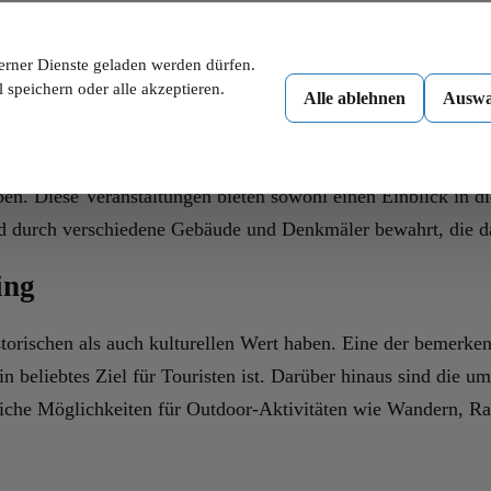
vestiert, um die Lebensqualität zu verbessern, und bietet ihr
mweltbewusstsein ist ein weiterer Aspekt, der Wölfling auszei
erner Dienste geladen werden dürfen.
 speichern oder alle akzeptieren.
Alle ablehnen
Auswa
s über eine reiche Geschichte, die bis in die frühen Epochen d
en. Diese Veranstaltungen bieten sowohl einen Einblick in di
d durch verschiedene Gebäude und Denkmäler bewahrt, die da
ing
orischen als auch kulturellen Wert haben. Eine der bemerkenswe
 beliebtes Ziel für Touristen ist. Darüber hinaus sind die u
iche Möglichkeiten für Outdoor-Aktivitäten wie Wandern, Ra