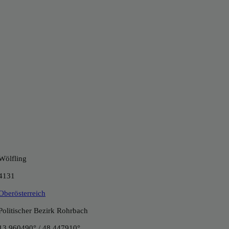
Wölfling
4131
Oberösterreich
Politischer Bezirk Rohrbach
13.960490° / 48.447910°