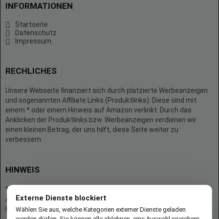
INFORMATIONEN
Startseite
Datenschutz
Impressum
RECHLICHES
Unsere Webseite finanziert sich durch platzierte Werbeanzeigen
und sogenannten Affiliate Links (Produktlinks). Diese sind mit
einem * oder einem Hinweis auf Amazon verlinkt. Durch das
Anklicken der Produktlinks bzw. Werbeanzeigen verdienen wir
einen kleinen Betrag, der uns hilft, diese Seite weiter zu
verbessern.
HINWEIS
* = Afilliate-Link (=Werbung)
Externe Dienste blockiert
Als Amazon-Partner verdient der Seitenbetreiber an qualifizierten
Käufen.
Wählen Sie aus, welche Kategorien externer Dienste geladen
werden dürfen. Sie können alle ablehnen, eine Auswahl speichern