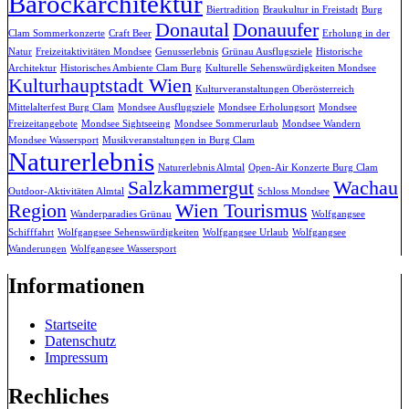
Barockarchitektur
Biertradition
Braukultur in Freistadt
Burg
Donautal
Donauufer
Clam Sommerkonzerte
Craft Beer
Erholung in der
Natur
Freizeitaktivitäten Mondsee
Genusserlebnis
Grünau Ausflugsziele
Historische
Architektur
Historisches Ambiente Clam Burg
Kulturelle Sehenswürdigkeiten Mondsee
Kulturhauptstadt Wien
Kulturveranstaltungen Oberösterreich
Mittelalterfest Burg Clam
Mondsee Ausflugsziele
Mondsee Erholungsort
Mondsee
Freizeitangebote
Mondsee Sightseeing
Mondsee Sommerurlaub
Mondsee Wandern
Mondsee Wassersport
Musikveranstaltungen in Burg Clam
Naturerlebnis
Naturerlebnis Almtal
Open-Air Konzerte Burg Clam
Salzkammergut
Wachau
Outdoor-Aktivitäten Almtal
Schloss Mondsee
Region
Wien Tourismus
Wanderparadies Grünau
Wolfgangsee
Schifffahrt
Wolfgangsee Sehenswürdigkeiten
Wolfgangsee Urlaub
Wolfgangsee
Wanderungen
Wolfgangsee Wassersport
Informationen
Startseite
Datenschutz
Impressum
Rechliches