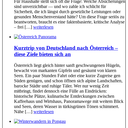
Für Haushalte stellt sich oft die Frage: Welche Absicherungen
sind unverzichtbar — und wo zahle ich schlicht für
Sicherheit, die ich längst durch gesetzliche Leistungen oder
gesunden Menschenverstand hätte? Um diese Frage seriös zu
beantworten, braucht es eine faktenbasierte, kritische Analyse
– frei […]
weiterlesen
Kurztrip von Deutschland nach Österreich –
diese Ziele bieten sich an
Österreich liegt gleich hinter sanft geschwungenen Hügeln,
bewacht von markanten Gipfeln und gesäumt von klaren
Seen. Ein paar Stunden Fahrt oder eine kurze Zugreise gen
Süden genügen, und schon öffnen sich alpine Landschaften,
barocke Städte und ruhige Täler. Wer nur wenig Zeit
mitbringt, findet dennoch eine Fülle an Eindrücken:
historische Plätze, kulinarische Entdeckungen zwischen
Kaffeehaus und Wirtshaus, Panoramawege mit weitem Blick
und Seen, deren Wasser in türkisgrünen Tönen schimmert.
Nähe […]
weiterlesen