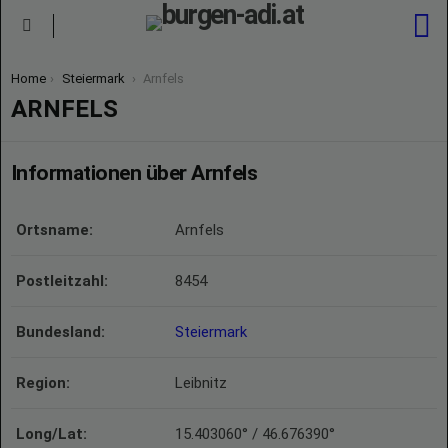
S
Menu
You are here:
Home
Steiermark
Arnfels
ARNFELS
Informationen über Arnfels
Ortsname:
Arnfels
Postleitzahl:
8454
Bundesland:
Steiermark
Region:
Leibnitz
Long/Lat:
15.403060° / 46.676390°