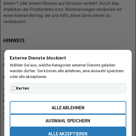
einem * oder einem Hinweis auf Amazon verlinkt. Durch das
Anklicken der Produktlinks bzw. Werbeanzeigen verdienen wir
einen kleinen Betrag, der uns hilft, diese Seite weiter zu
verbessern.
HINWEIS
* = Afilliate-Link (=Werbung)
Externe Dienste blockiert
Als Amazon-Partner verdient der Seitenbetreiber an qualifizierten
Käufen.
Wählen Sie aus, welche Kategorien externer Dienste geladen
werden dürfen. Sie können alle ablehnen, eine Auswahl speichern
oder alle akzeptieren.
Hinweis zu Preisen und Verfügbarkeiten
Karten
Sofern Produktpreise und Verfügbarkeiten angezeigt werden,
entsprechen diese dem angegebenen Stand (Datum/Uhrzeit) und
können sich auf der verlinkten Seite jederzeit ändern. Für den Kauf
eines Produkts gelten die Angaben zu Preis und Verfügbarkeit, die
ALLE ABLEHNEN
zum Kaufzeitpunkt [auf der/den maßgeblichen Amazon-
Website(s)] angezeigt werden.
AUSWAHL SPEICHERN
ALLE AKZEPTIEREN