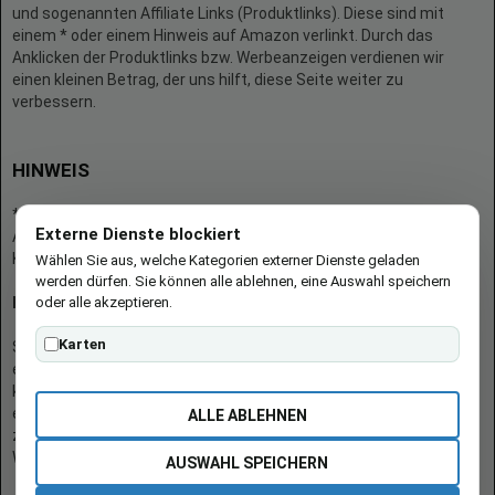
und sogenannten Affiliate Links (Produktlinks). Diese sind mit
einem * oder einem Hinweis auf Amazon verlinkt. Durch das
Anklicken der Produktlinks bzw. Werbeanzeigen verdienen wir
einen kleinen Betrag, der uns hilft, diese Seite weiter zu
verbessern.
HINWEIS
* = Afilliate-Link (=Werbung)
Externe Dienste blockiert
Als Amazon-Partner verdient der Seitenbetreiber an qualifizierten
Käufen.
Wählen Sie aus, welche Kategorien externer Dienste geladen
werden dürfen. Sie können alle ablehnen, eine Auswahl speichern
oder alle akzeptieren.
Hinweis zu Preisen und Verfügbarkeiten
Karten
Sofern Produktpreise und Verfügbarkeiten angezeigt werden,
entsprechen diese dem angegebenen Stand (Datum/Uhrzeit) und
können sich auf der verlinkten Seite jederzeit ändern. Für den Kauf
eines Produkts gelten die Angaben zu Preis und Verfügbarkeit, die
ALLE ABLEHNEN
zum Kaufzeitpunkt [auf der/den maßgeblichen Amazon-
Website(s)] angezeigt werden.
AUSWAHL SPEICHERN