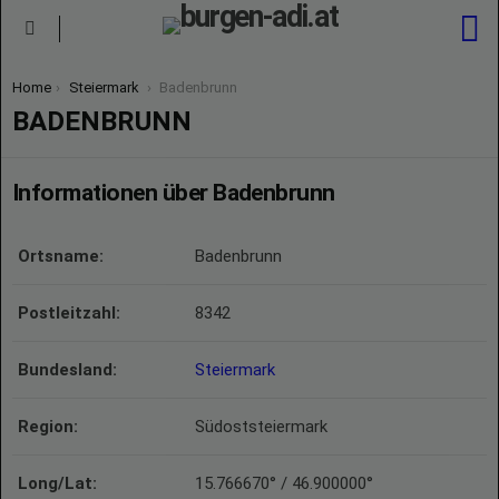
S
Menu
You are here:
Home
Steiermark
Badenbrunn
BADENBRUNN
Informationen über Badenbrunn
Ortsname:
Badenbrunn
Postleitzahl:
8342
Bundesland:
Steiermark
Region:
Südoststeiermark
Long/Lat:
15.766670° / 46.900000°