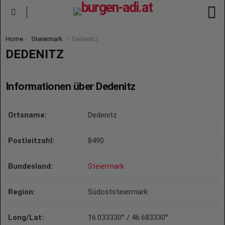
S
Menu
You are here:
Home
Steiermark
Dedenitz
DEDENITZ
Informationen über Dedenitz
Ortsname:
Dedenitz
Postleitzahl:
8490
Bundesland:
Steiermark
Region:
Südoststeiermark
Long/Lat:
16.033330° / 46.683330°