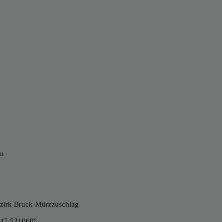
en
Bezirk Bruck-Mürzzuschlag
 47.521060°