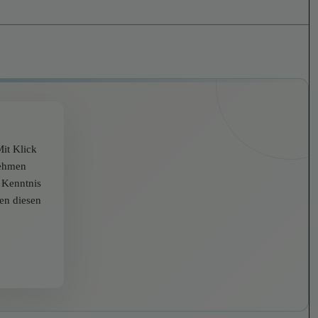
it Klick
nehmen
r Kenntnis
zen diesen