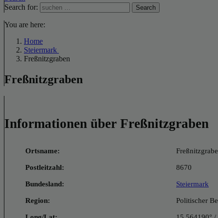
Search for:
Search
You are here:
Home
Steiermark
Freßnitzgraben
Freßnitzgraben
Informationen über Freßnitzgraben
Ortsname:
Freßnitzgrab
Postleitzahl:
8670
Bundesland:
Steiermark
Region:
Politischer 
Long/Lat:
15.564190° /