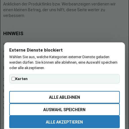
Anklicken der Produktlinks bzw. Werbeanzeigen verdienen wir
einen kleinen Betrag, der uns hilft, diese Seite weiter zu
verbessern.
HINWEIS
* = Afilliate-Link (=Werbung)
Externe Dienste blockiert
Als Amazon-Partner verdient der Seitenbetreiber an qualifizierten
Käufen.
Wählen Sie aus, welche Kategorien externer Dienste geladen
werden dürfen. Sie können alle ablehnen, eine Auswahl speichern
oder alle akzeptieren.
Hinweis zu Preisen und Verfügbarkeiten
Karten
Sofern Produktpreise und Verfügbarkeiten angezeigt werden,
entsprechen diese dem angegebenen Stand (Datum/Uhrzeit) und
können sich auf der verlinkten Seite jederzeit ändern. Für den Kauf
eines Produkts gelten die Angaben zu Preis und Verfügbarkeit, die
ALLE ABLEHNEN
zum Kaufzeitpunkt [auf der/den maßgeblichen Amazon-
Website(s)] angezeigt werden.
AUSWAHL SPEICHERN
ALLE AKZEPTIEREN