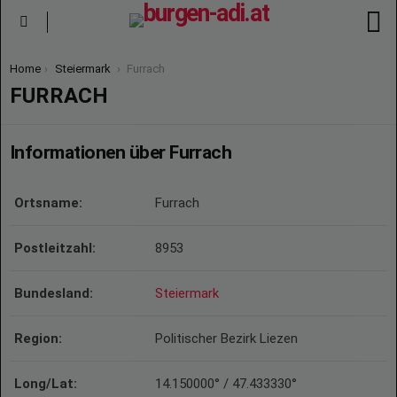
S
Menu
You are here:
Home
Steiermark
Furrach
FURRACH
Informationen über Furrach
Ortsname:
Furrach
Postleitzahl:
8953
Bundesland:
Steiermark
Region:
Politischer Bezirk Liezen
Long/Lat:
14.150000° / 47.433330°