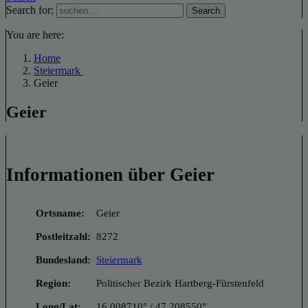
Search for:
Search
You are here:
Home
Steiermark
Geier
Geier
Informationen über Geier
Ortsname:
Geier
Postleitzahl:
8272
Bundesland:
Steiermark
Region:
Politischer Bezirk Hartberg-Fürstenfeld
Long/Lat:
16.008710° / 47.208550°