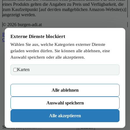
eines Produkts gelten die Angaben zu Preis und Verfügbarkeit, die
zum Kaufzeitpunkt [auf der/den maßgeblichen Amazon-Website(s)]
angezeigt werden.
© 2026 burgen-adi.at
Back to Top
Externe Dienste blockiert
Close
Wählen Sie aus, welche Kategorien externer Dienste
Start
geladen werden dürfen. Sie können alle ablehnen, eine
Wien
Auswahl speichern oder alle akzeptieren.
Niederösterreich
Burgenland
Karten
Steiermark
Kärnten
Salzburg
Oberösterreich
Alle ablehnen
Tirol
Vorarlberg
Auswahl speichern
Verbraucher
Wissen
Alle akzeptieren
Magazin
Search for:
Search