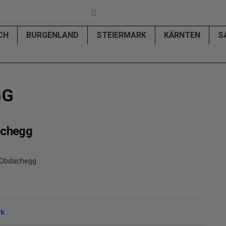
ICH
BURGENLAND
STEIERMARK
KÄRNTEN
S
GG
achegg
n Obdachegg
rk