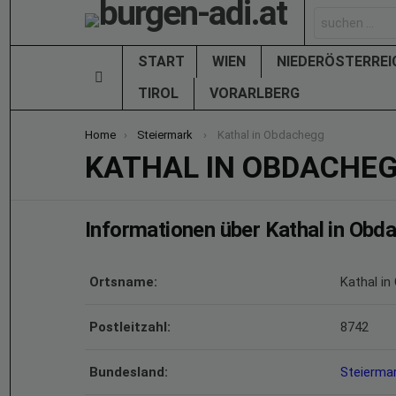
Search
for:
START
WIEN
NIEDERÖSTERRE
Menu
TIROL
VORARLBERG
You are here:
Home
Steiermark
Kathal in Obdachegg
KATHAL IN OBDACHE
Informationen über Kathal in Obd
Ortsname:
Kathal i
Postleitzahl:
8742
Bundesland:
Steierma