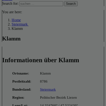
Search for:
Search
You are here:
Home
Steiermark
Klamm
Klamm
Informationen über Klamm
Ortsname:
Klamm
Postleitzahl:
8786
Bundesland:
Steiermark
Region:
Politischer Bezirk Liezen
Long/Lat:
14.324760° / 47.522420°