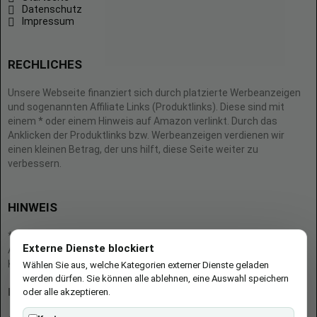
Datenschutz
Impressum
RECHLICHES
Unsere Webseite finanziert sich durch platzierte Werbeanzeigen
und sogenannten Affiliate Links (Produktlinks). Diese sind mit
einem * oder einem Hinweis auf Amazon verlinkt. Durch das
Anklicken der Produktlinks bzw. Werbeanzeigen verdienen wir
einen kleinen Betrag, der uns hilft, diese Seite weiter zu
verbessern.
HINWEIS
* = Afilliate-Link (=Werbung)
Externe Dienste blockiert
Als Amazon-Partner verdient der Seitenbetreiber an qualifizierten
Käufen.
Wählen Sie aus, welche Kategorien externer Dienste geladen
werden dürfen. Sie können alle ablehnen, eine Auswahl speichern
oder alle akzeptieren.
Hinweis zu Preisen und Verfügbarkeiten