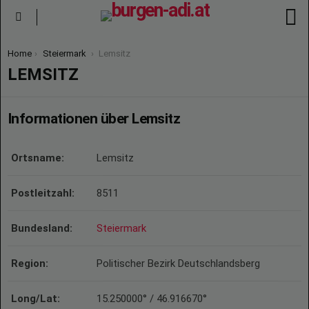
S
Menu
You are here:
Home
Steiermark
Lemsitz
LEMSITZ
Informationen über Lemsitz
Ortsname:
Lemsitz
Postleitzahl:
8511
Bundesland:
Steiermark
Region:
Politischer Bezirk Deutschlandsberg
Long/Lat:
15.250000° / 46.916670°