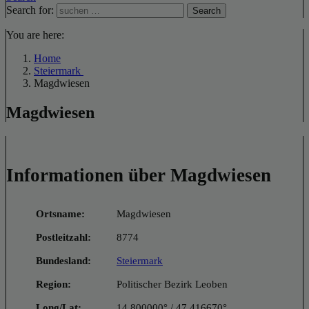
Search for:
Search
You are here:
Home
Steiermark
Magdwiesen
Magdwiesen
Informationen über Magdwiesen
Ortsname:
Magdwiesen
Postleitzahl:
8774
Bundesland:
Steiermark
Region:
Politischer Bezirk Leoben
Long/Lat:
14.800000° / 47.416670°