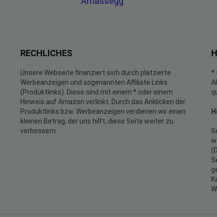
Amassegg
RECHLICHES
H
Unsere Webseite finanziert sich durch platzierte
*
Werbeanzeigen und sogenannten Affiliate Links
A
(Produktlinks). Diese sind mit einem * oder einem
q
Hinweis auf Amazon verlinkt. Durch das Anklicken der
Produktlinks bzw. Werbeanzeigen verdienen wir einen
H
kleinen Betrag, der uns hilft, diese Seite weiter zu
verbessern.
S
w
(
S
g
K
W