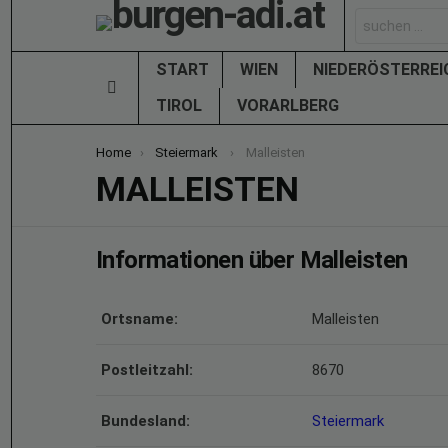
Search
for:
START
WIEN
NIEDERÖSTERRE
Menu
TIROL
VORARLBERG
You are here:
Home
Steiermark
Malleisten
MALLEISTEN
Informationen über Malleisten
Ortsname:
Malleisten
Postleitzahl:
8670
Bundesland:
Steiermark