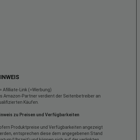
INWEIS
 = Afilliate-Link (=Werbung)
ls Amazon-Partner verdient der Seitenbetreiber an
ualifizierten Käufen.
inweis zu Preisen und Verfügbarkeiten
ofern Produktpreise und Verfügbarkeiten angezeigt
erden, entsprechen diese dem angegebenen Stand
Datum/Uhrzeit) und können sich auf der verlinkten