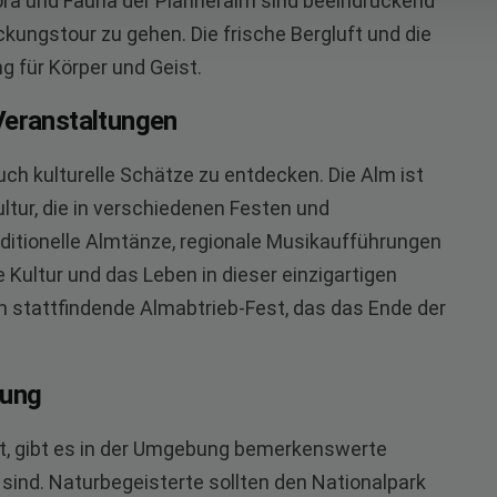
ora und Fauna der Planneralm sind beeindruckend
kungstour zu gehen. Die frische Bergluft und die
 für Körper und Geist.
Veranstaltungen
uch kulturelle Schätze zu entdecken. Die Alm ist
ltur, die in verschiedenen Festen und
itionelle Almtänze, regionale Musikaufführungen
e Kultur und das Leben in dieser einzigartigen
ch stattfindende Almabtrieb-Fest, das das Ende der
bung
ist, gibt es in der Umgebung bemerkenswerte
sind. Naturbegeisterte sollten den Nationalpark