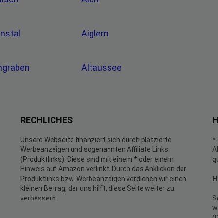
nnstal
Aiglern
engraben
Altaussee
RECHLICHES
H
Unsere Webseite finanziert sich durch platzierte
*
Werbeanzeigen und sogenannten Affiliate Links
A
(Produktlinks). Diese sind mit einem * oder einem
q
Hinweis auf Amazon verlinkt. Durch das Anklicken der
Produktlinks bzw. Werbeanzeigen verdienen wir einen
H
kleinen Betrag, der uns hilft, diese Seite weiter zu
verbessern.
S
w
(