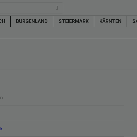
ICH
BURGENLAND
STEIERMARK
KÄRNTEN
S
lm
rk