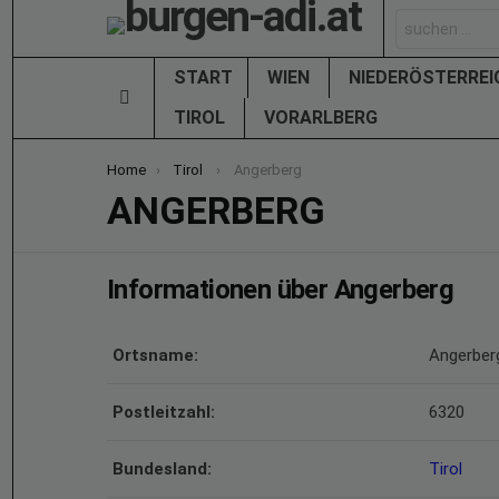
Search
for:
START
WIEN
NIEDERÖSTERRE
Menu
TIROL
VORARLBERG
You are here:
Home
Tirol
Angerberg
ANGERBERG
Informationen über Angerberg
Ortsname:
Angerber
Postleitzahl:
6320
Bundesland:
Tirol