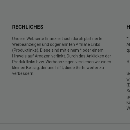
RECHLICHES
H
Unsere Webseite finanziert sich durch platzierte
*
Werbeanzeigen und sogenannten Affiliate Links
A
(Produktlinks). Diese sind mit einem * oder einem
q
Hinweis auf Amazon verlinkt. Durch das Anklicken der
Produktlinks bzw. Werbeanzeigen verdienen wir einen
H
kleinen Betrag, der uns hilft, diese Seite weiter zu
verbessern.
S
w
(
S
g
K
W