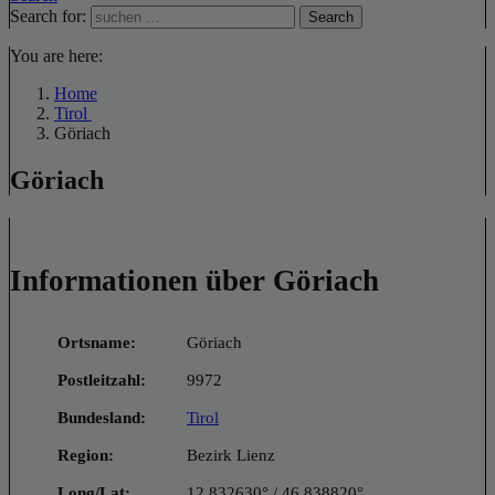
Search for:
Search
You are here:
Home
Tirol
Göriach
Göriach
Informationen über Göriach
Ortsname:
Göriach
Postleitzahl:
9972
Bundesland:
Tirol
Region:
Bezirk Lienz
Long/Lat:
12.832630° / 46.838820°