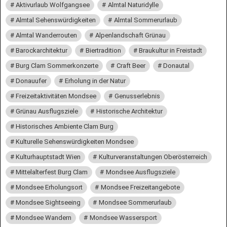
Aktivurlaub Wolfgangsee
Almtal Naturidylle
Almtal Sehenswürdigkeiten
Almtal Sommerurlaub
Almtal Wanderrouten
Alpenlandschaft Grünau
Barockarchitektur
Biertradition
Braukultur in Freistadt
Burg Clam Sommerkonzerte
Craft Beer
Donautal
Donauufer
Erholung in der Natur
Freizeitaktivitäten Mondsee
Genusserlebnis
Grünau Ausflugsziele
Historische Architektur
Historisches Ambiente Clam Burg
Kulturelle Sehenswürdigkeiten Mondsee
Kulturhauptstadt Wien
Kulturveranstaltungen Oberösterreich
Mittelalterfest Burg Clam
Mondsee Ausflugsziele
Mondsee Erholungsort
Mondsee Freizeitangebote
Mondsee Sightseeing
Mondsee Sommerurlaub
Mondsee Wandern
Mondsee Wassersport