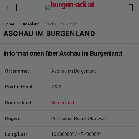
S
Menu
You are here:
Home
Burgenland
Aschau im Burgenland
ASCHAU IM BURGENLAND
Informationen über Aschau im Burgenland
Ortsname:
Aschau im Burgenland
Postleitzahl:
7432
Bundesland:
Burgenland
Region:
Politischer Bezirk Oberwart
Long/Lat:
16.200000° / 47.400000°