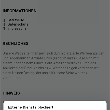
INFORMATIONEN
Startseite
Datenschutz
Impressum
RECHLICHES
Unsere Webseite finanziert sich durch platzierte Werbeanzeigen
und sogenannten Affiliate Links (Produktlinks). Diese sind mit
einem * oder einem Hinweis auf Amazon verlinkt. Durch das
Anklicken der Produktlinks bzw. Werbeanzeigen verdienen wir
einen kleinen Betrag, der uns hilft, diese Seite weiter zu
verbessern.
HINWEIS
* = Afilliate-Link (=Werbung)
Externe Dienste blockiert
Als Amazon-Partner verdient der Seitenbetreiber an qualifizierten