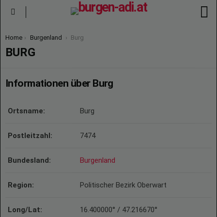
S
Menu
You are here:
Home
Burgenland
Burg
BURG
Informationen über Burg
Ortsname:
Burg
Postleitzahl:
7474
Bundesland:
Burgenland
Region:
Politischer Bezirk Oberwart
Long/Lat:
16.400000° / 47.216670°