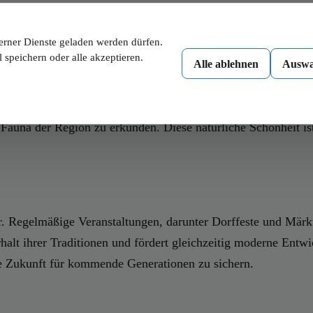
gt einige bemerkenswerte Sehenswürdigkeiten, die sowohl Ge
der zu ausgedehnten Spaziergängen einlädt und mit seiner arte
erner Dienste geladen werden dürfen.
ns 16. Jahrhundert zurückreichen. Ein Besuch des Parks und de
 speichern oder alle akzeptieren.
Alle ablehnen
Auswa
nsee, ein malerischer See, der als beliebtes Ausflugsziel gi
e Fauna der Region zu erkunden. Diese natürliche Schönheit is
r. Regelmäßige Veranstaltungen, darunter Dorffeste und Märk
halt ihrer Traditionen und fördert gleichzeitig moderne Ent
e Zukunft für kommende Generationen zu sichern.