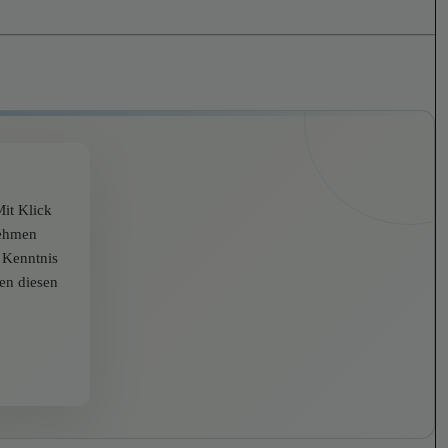
it Klick
nehmen
r Kenntnis
zen diesen