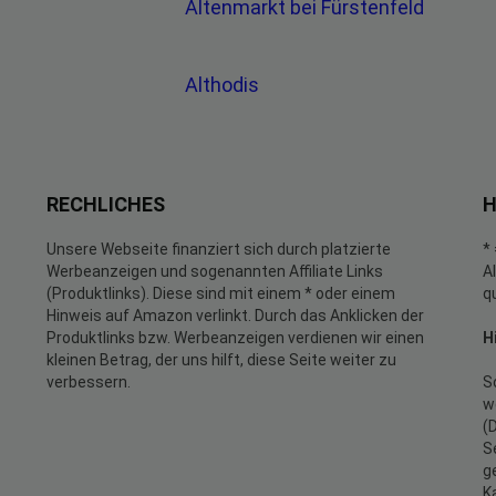
Altenmarkt bei Fürstenfeld
Althodis
RECHLICHES
H
Unsere Webseite finanziert sich durch platzierte
*
Werbeanzeigen und sogenannten Affiliate Links
A
(Produktlinks). Diese sind mit einem * oder einem
q
Hinweis auf Amazon verlinkt. Durch das Anklicken der
Produktlinks bzw. Werbeanzeigen verdienen wir einen
H
kleinen Betrag, der uns hilft, diese Seite weiter zu
verbessern.
S
w
(
S
g
K