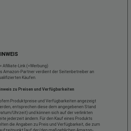
INWEIS
 = Afilliate-Link (=Werbung)
ls Amazon-Partner verdient der Seitenbetreiber an
ualifizierten Käufen.
inweis zu Preisen und Verfügbarkeiten
ofern Produktpreise und Verfügbarkeiten angezeigt
erden, entsprechen diese dem angegebenen Stand
Datum/Uhrzeit) und können sich auf der verlinkten
eite jederzeit ändern. Für den Kauf eines Produkts
elten die Angaben zu Preis und Verfügbarkeit, die zum
aufzeitpunkt [auf der/den maßgeblichen Amazon-