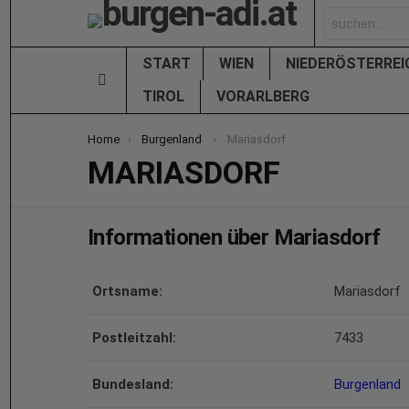
Search
for:
START
WIEN
NIEDERÖSTERRE
Menu
TIROL
VORARLBERG
You are here:
Home
Burgenland
Mariasdorf
MARIASDORF
Informationen über Mariasdorf
Ortsname:
Mariasdorf
Postleitzahl:
7433
Bundesland:
Burgenland