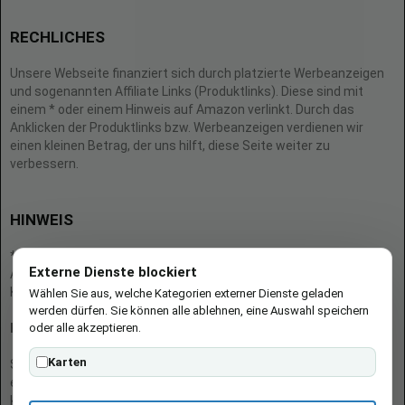
RECHLICHES
Unsere Webseite finanziert sich durch platzierte Werbeanzeigen
und sogenannten Affiliate Links (Produktlinks). Diese sind mit
einem * oder einem Hinweis auf Amazon verlinkt. Durch das
Anklicken der Produktlinks bzw. Werbeanzeigen verdienen wir
einen kleinen Betrag, der uns hilft, diese Seite weiter zu
verbessern.
HINWEIS
* = Afilliate-Link (=Werbung)
Externe Dienste blockiert
Als Amazon-Partner verdient der Seitenbetreiber an qualifizierten
Käufen.
Wählen Sie aus, welche Kategorien externer Dienste geladen
werden dürfen. Sie können alle ablehnen, eine Auswahl speichern
oder alle akzeptieren.
Hinweis zu Preisen und Verfügbarkeiten
Karten
Sofern Produktpreise und Verfügbarkeiten angezeigt werden,
entsprechen diese dem angegebenen Stand (Datum/Uhrzeit) und
können sich auf der verlinkten Seite jederzeit ändern. Für den Kauf