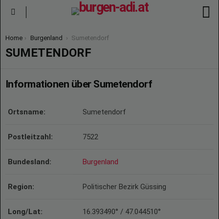
S
Menu
You are here:
Home
Burgenland
Sumetendorf
SUMETENDORF
Informationen über Sumetendorf
Ortsname:
Sumetendorf
Postleitzahl:
7522
Bundesland:
Burgenland
Region:
Politischer Bezirk Güssing
Long/Lat:
16.393490° / 47.044510°