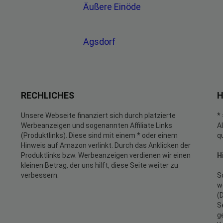
Äußere Einöde
Agsdorf
RECHLICHES
H
Unsere Webseite finanziert sich durch platzierte
*
Werbeanzeigen und sogenannten Affiliate Links
A
(Produktlinks). Diese sind mit einem * oder einem
q
Hinweis auf Amazon verlinkt. Durch das Anklicken der
Produktlinks bzw. Werbeanzeigen verdienen wir einen
H
kleinen Betrag, der uns hilft, diese Seite weiter zu
verbessern.
S
w
(
S
g