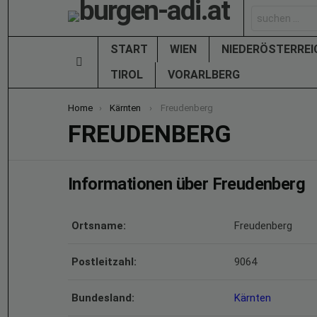
Search
for:
START
WIEN
NIEDERÖSTERRE
Menu
TIROL
VORARLBERG
You are here:
Home
Kärnten
Freudenberg
FREUDENBERG
Informationen über Freudenberg
Ortsname:
Freudenberg
Postleitzahl:
9064
Bundesland:
Kärnten