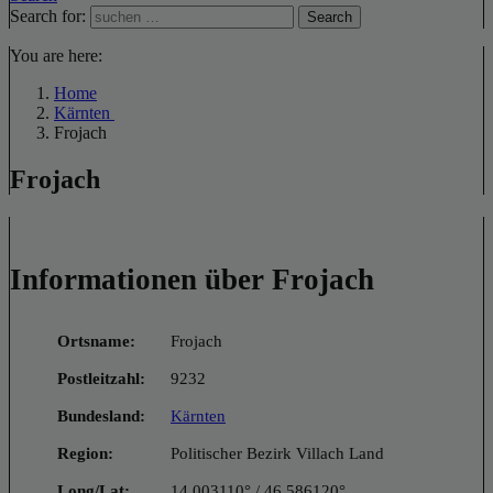
Search for:
Search
You are here:
Home
Kärnten
Frojach
Frojach
Informationen über Frojach
Ortsname:
Frojach
Postleitzahl:
9232
Bundesland:
Kärnten
Region:
Politischer Bezirk Villach Land
Long/Lat:
14.003110° / 46.586120°