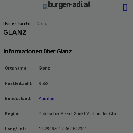
S
Menu
You are here:
Home
Kärnten
Glanz
GLANZ
Informationen über Glanz
Ortsname:
Glanz
Postleitzahl:
9562
Bundesland:
Kärnten
Region:
Politischer Bezirk Sankt Veit an der Glan
Long/Lat:
14.290850° / 46.854790°