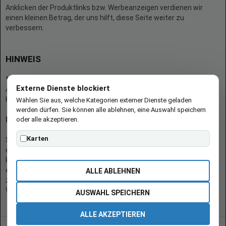
Anklicken der Produktlinks bzw. Werbeanzeigen verdienen wir
einen kleinen Betrag, der uns hilft, diese Seite weiter zu
verbessern.
HINWEIS
* = Afilliate-Link (=Werbung)
Externe Dienste blockiert
Als Amazon-Partner verdient der Seitenbetreiber an qualifizierten
Käufen.
Wählen Sie aus, welche Kategorien externer Dienste geladen
werden dürfen. Sie können alle ablehnen, eine Auswahl speichern
oder alle akzeptieren.
Hinweis zu Preisen und Verfügbarkeiten
Karten
Sofern Produktpreise und Verfügbarkeiten angezeigt werden,
entsprechen diese dem angegebenen Stand (Datum/Uhrzeit) und
können sich auf der verlinkten Seite jederzeit ändern. Für den Kauf
eines Produkts gelten die Angaben zu Preis und Verfügbarkeit, die
ALLE ABLEHNEN
zum Kaufzeitpunkt [auf der/den maßgeblichen Amazon-
Website(s)] angezeigt werden.
AUSWAHL SPEICHERN
ALLE AKZEPTIEREN